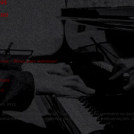
025
os)
ional – Bônus para violinistas)
lhada
ca
en, 2013.
s textos (exceto o opcional). Sua participação no seminário se dará
 portanto, favor levar os mesmos ou suas anotações e observações. 