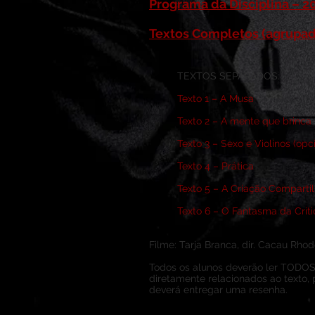
Programa da Disciplina – 2
Textos Completos (agrupad
TEXTOS SEPARADOS:
Texto 1 – A Musa
Texto 2 – A mente que brinca
Texto 3 – Sexo e Violinos (opc
Texto 4 – Prática
Texto 5 – A Criação Comparti
Texto 6 – O Fantasma da Críti
Filme: Tarja Branca, dir. Cacau Rhod
Todos os alunos deverão ler TODOS o
diretamente relacionados ao texto,
deverá entregar uma resenha.