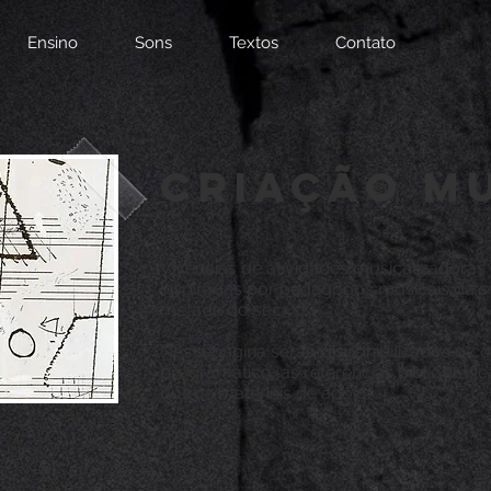
Ensino
Sons
Textos
Contato
Criação
M
Vivências de atividades musicalizadoras
inspiradas por pedagogos musicais da 
metade do séc. XX.
Nesta página serão disponibilizados o c
programático, as referências bibliográfi
outros materiais de apoio.