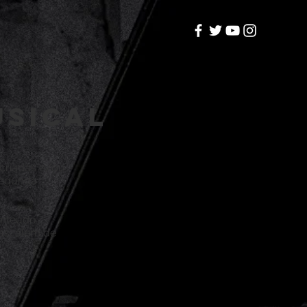
usical
 criadas e/ou
segunda
onteúdo
cas, além de